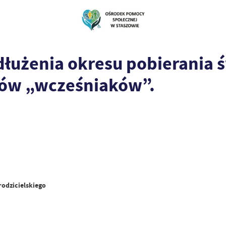
łużenia okresu pobierania 
iców „wcześniaków”.
odzicielskiego