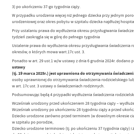
3) po ukończeniu 37-go tygodnia ciąży.
W przypadku urodzenia więcej niż jednego dziecka przy jednym porod
urodzeniowej oraz okres pobytu w szpitalu dziecka najdłużej hospit
Przy ustalaniu prawa do wydłużenia okresu przysługiwania świadczen
tydzień zaokrągla się w górę do pełnego tygodnia
Ustalenie prawa do wydłużenia okresu przysługiwania świadczenia r
okresów, o których mowa wart.17c ust. 3.
Ponadto w art. 29 ust.1 w/w ustawy z dnia 6 grudnia 2024r. dodano p
ustawy
(tj. 19 marca 2025r.) jest uprawniona do otrzymywania świadczenia
osoby uprawnionej do otrzymywania świadczenia rodzicielskiego lub 
w art. 17c ust. 3 ustawy o świadczeniach rodzinnych.
Podsumowując będą 4 przypadki wydłużenia świadczenia rodzicielski
Wcześniak urodzony przed ukończeniem 28 tygodnia ciąży – wydłużen
Wcześniak urodzony po ukończeniu 28 tygodniu ciąży a przed ukończe
Dziecko urodzone zarówno przed terminem (w dowolnym okresie ciąży)
w szpitalu po porodzie,
Dziecko urodzone terminowo (tj. po ukończeniu 37 tygodnia ciąży) i