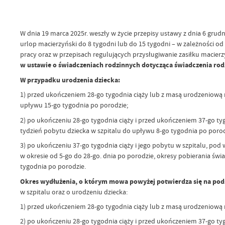
W dnia 19 marca 2025r. weszły w życie przepisy ustawy z dnia 6 gru
urlop macierzyński do 8 tygodni lub do 15 tygodni – w zależności od
pracy oraz w przepisach regulujących przysługiwanie zasiłku macier
w ustawie o świadczeniach rodzinnych dotycząca świadczenia rodz
W przypadku urodzenia dziecka:
1) przed ukończeniem 28-go tygodnia ciąży lub z masą urodzeniową ni
upływu 15-go tygodnia po porodzie;
2) po ukończeniu 28-go tygodnia ciąży i przed ukończeniem 37-go tyg
tydzień pobytu dziecka w szpitalu do upływu 8-go tygodnia po porod
3) po ukończeniu 37-go tygodnia ciąży i jego pobytu w szpitalu, pod
w okresie od 5-go do 28-go. dnia po porodzie, okresy pobierania świa
tygodnia po porodzie.
Okres wydłużenia, o którym mowa powyżej potwierdza się na pods
w szpitalu oraz o urodzeniu dziecka:
1) przed ukończeniem 28-go tygodnia ciąży lub z masą urodzeniową n
2) po ukończeniu 28-go tygodnia ciąży i przed ukończeniem 37-go tyg