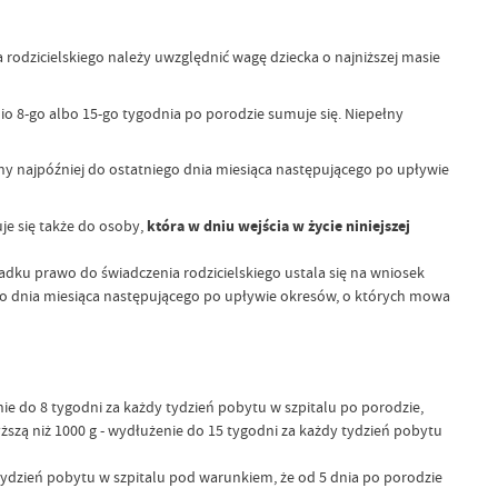
rodzicielskiego należy uwzględnić wagę dziecka o najniższej masie
o 8-go albo 15-go tygodnia po porodzie sumuje się. Niepełny
y najpóźniej do ostatniego dnia miesiąca następującego po upływie
je się także do osoby,
która w dniu wejścia w życie niniejszej
dku prawo do świadczenia rodzicielskiego ustala się na wniosek
ego dnia miesiąca następującego po upływie okresów, o których mowa
e do 8 tygodni za każdy tydzień pobytu w szpitalu po porodzie,
szą niż 1000 g - wydłużenie do 15 tygodni za każdy tydzień pobytu
tydzień pobytu w szpitalu pod warunkiem, że od 5 dnia po porodzie