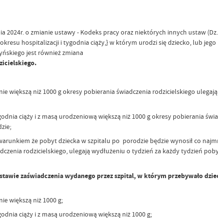
dnia 2024r. o zmianie ustawy - Kodeks pracy oraz niektórych innych ustaw (
 okresu hospitalizacji i tygodnia ciąży,} w którym urodzi się dziecko, lub
zyńskiego jest również zmiana
icielskiego.
e większą niż 1000 g okresy pobierania świadczenia rodzicielskiego ulegają
odnia ciąży i z masą urodzeniową większą niż 1000 g okresy pobierania świa
zie;
 warunkiem że pobyt dziecka w szpitalu po porodzie będzie wynosił co najmni
dczenia rodzicielskiego, ulegają wydłużeniu o tydzień za każdy tydzień pob
tawie zaświadczenia wydanego przez szpital, w którym przebywało dzie
ie większą niż 1000 g;
odnia ciąży i z masą urodzeniową większą niż 1000 g;