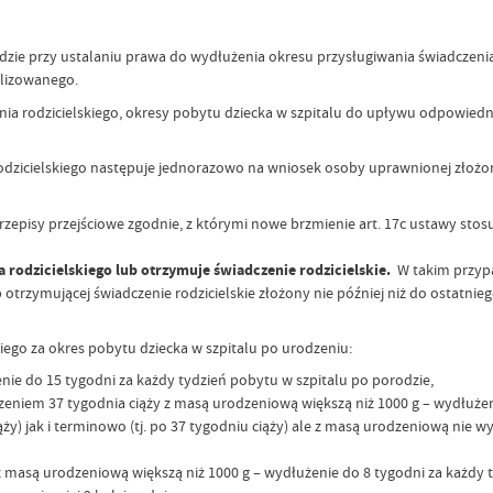
zie przy ustalaniu prawa do wydłużenia okresu przysługiwania świadczenia 
alizowanego.
ia rodzicielskiego, okresy pobytu dziecka w szpitalu do upływu odpowiedni
odzicielskiego następuje jednorazowo na wniosek osoby uprawnionej złożon
rzepisy przejściowe zgodnie, z którymi nowe brzmienie art. 17c ustawy stosu
 rodzicielskiego lub otrzymuje świadczenie rodzicielskie.
W takim przypa
otrzymującej świadczenie rodzicielskie złożony nie później niż do ostatni
ego za okres pobytu dziecka w szpitalu po urodzeniu:
ie do 15 tygodni za każdy tydzień pobytu w szpitalu po porodzie,
niem 37 tygodnia ciąży z masą urodzeniową większą niż 1000 g – wydłużeni
 jak i terminowo (tj. po 37 tygodniu ciąży) ale z masą urodzeniową nie wyż
 z masą urodzeniową większą niż 1000 g – wydłużenie do 8 tygodni za każdy 