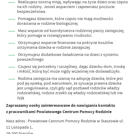
Realizujesz istotną misję, wpływając na życie dzieci oraz często
na ich rodziny. Jesteś wsparciem i zapewniasz poczucie
bezpieczeństwa.
Pomagasz dzieciom, które często nie mają możliwości
dorastania w rodzinie biologicznej.
Masz wsparcie od koordynatora rodzinnej pieczy zastępczej,
który pomaga w rozwiązywaniu trudności.
Otrzymujesz wsparcie finansowe na pokrycie kosztów
utrzymania dziecka w rodzinie zastępczej.
Otrzymujesz dodatkowe świadczenia na dzieci z systemu
powszechnego.
Czujesz się potrzebny i szczęśliwy, dając dziecku dom, troskę
i miłość, którą być może nigdy wcześniej nie doświadczyło.
Rodzina zastępcza ma szansę na adopcję dziecka, które jest
pod jej opieką, pod warunkiem, że sytuacja prawna dziecka
jest uregulowana, czyli gdy sąd pozbawił rodziców władzy
rodzicielskiej, rodzice zrzekli się władzy rodzicielskiej lub nie
żyją.
Zapraszamy osoby zainteresowane do nawiązania kontaktu
z pracownikami Powiatowego Centrum Pomocy Rodzinie
Nasz adres : Powiatowe Centrum Pomocy Rodzinie w Staszowie ul.
11 Listopada 1,
28-200 Staszów