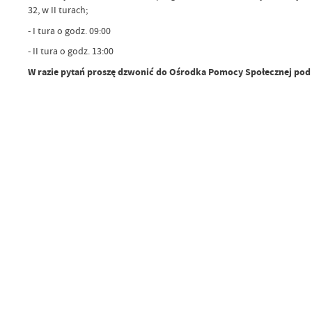
32, w II turach;
- I tura o godz. 09:00
- II tura o godz. 13:00
W razie pytań proszę dzwonić do Ośrodka Pomocy Społecznej pod n